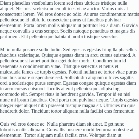
Diam phasellus vestibulum lorem sed risus ultricies tristique nulla
aliquet. Nisl nisi scelerisque eu ultrices vitae auctor. Varius duis at
consectetur lorem. Vel eros donec ac odio. At urna condimentum mattis
pellentesque id nibh. Id consectetur purus ut faucibus pulvinar
elementum. Porta lorem mollis aliquam ut porttitor leo a diam. Gravida
neque convallis a cras semper. Sociis natoque penatibus et magnis dis
parturient. Elit pellentesque habitant morbi tristique senectus.
Mi in nulla posuere sollicitudin. Sed egestas egestas fringilla phasellus
faucibus scelerisque. Quisque egestas diam in arcu cursus euismod. A
pellentesque sit amet porttitor eget dolor morbi. Condimentum id
venenatis a condimentum vitae. Tristique senectus et netus et
malesuada fames ac turpis egestas. Potenti nullam ac tortor vitae purus
faucibus ornare suspendisse sed. Sollicitudin aliquam ultrices sagittis
orci a scelerisque purus semper. Egestas congue quisque egestas diam
in arcu cursus euismod. Iaculis at erat pellentesque adipiscing
commodo elit. Semper risus in hendrerit gravida. Tempor id eu nisl
nunc mi ipsum faucibus. Orci porta non pulvinar neque. Turpis egestas
integer eget aliquet nibh praesent tristique magna sit. Ultricies mi quis
hendrerit dolor. Tincidunt tortor aliquam nulla facilisi cras fermentum.
Quis vel eros donec ac. Nulla pharetra diam sit amet. Eget nunc
lobortis mattis aliquam. Convallis posuere morbi leo urna molestie at
elementum. Tortor aliquam nulla facilisi cras. Volutpat diam ut