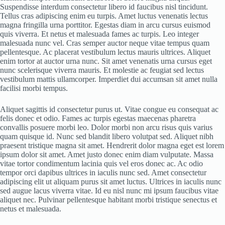
Suspendisse interdum consectetur libero id faucibus nisl tincidunt.
Tellus cras adipiscing enim eu turpis. Amet luctus venenatis lectus
magna fringilla urna porttitor. Egestas diam in arcu cursus euismod
quis viverra. Et netus et malesuada fames ac turpis. Leo integer
malesuada nunc vel. Cras semper auctor neque vitae tempus quam
pellentesque. Ac placerat vestibulum lectus mauris ultrices. Aliquet
enim tortor at auctor urna nunc. Sit amet venenatis urna cursus eget
nunc scelerisque viverra mauris. Et molestie ac feugiat sed lectus
vestibulum mattis ullamcorper. Imperdiet dui accumsan sit amet nulla
facilisi morbi tempus.
Aliquet sagittis id consectetur purus ut. Vitae congue eu consequat ac
felis donec et odio. Fames ac turpis egestas maecenas pharetra
convallis posuere morbi leo. Dolor morbi non arcu risus quis varius
quam quisque id. Nunc sed blandit libero volutpat sed. Aliquet nibh
praesent tristique magna sit amet. Hendrerit dolor magna eget est lorem
ipsum dolor sit amet. Amet justo donec enim diam vulputate. Massa
vitae tortor condimentum lacinia quis vel eros donec ac. Ac odio
tempor orci dapibus ultrices in iaculis nunc sed. Amet consectetur
adipiscing elit ut aliquam purus sit amet luctus. Ultrices in iaculis nunc
sed augue lacus viverra vitae. Id eu nisl nunc mi ipsum faucibus vitae
aliquet nec. Pulvinar pellentesque habitant morbi tristique senectus et
netus et malesuada.