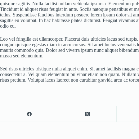
quisque sagittis. Nulla facilisi nullam vehicula ipsum a. Elementum pu
Tincidunt id aliquet risus feugiat in ante. Sociis natoque penatibus et m
tellus. Suspendisse faucibus interdum posuere lorem ipsum dolor sit am
sagittis eu volutpat. In hac habitasse platea dictumst. Feugiat vivamus a
odio eu.
Leo vel fringilla est ullamcorper. Placerat duis ultricies lacus sed turpi
congue quisque egestas diam in arcu cursus. Sit amet luctus venenatis 
mauris commodo quis. Dolor sed viverra ipsum nunc aliquet bibendum eni
massa sed elementum.
Sed risus ultricies tristique nulla aliquet enim. Sit amet facilisis magna
consectetur a. Vel quam elementum pulvinar etiam non quam. Nullam v
risus pretium. Volutpat lacus laoreet non curabitur gravida arcu ac torto