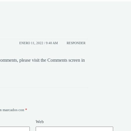
ENERO 11, 2022 / 9:40 AM
RESPONDER
 comments, please visit the Comments screen in
án marcados con
*
Web