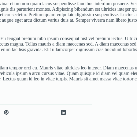
lvinar etiam non quam lacus suspendisse faucibus interdum posuere. Ven
agnis dis parturient montes. Adipiscing bibendum est ultricies integer qui
et consectetur. Pretium quam vulputate dignissim suspendisse. Luctus a
t augue eget arcu dictum varius duis at. Semper viverra nam libero justo 
s. Eu feugiat pretium nibh ipsum consequat nisl vel pretium lectus. Ultric
lectus magna. Tellus mauris a diam maecenas sed. A diam maecenas sed e
m facilisis gravida. Elit ullamcorper dignissim cras tincidunt lobortis
 etiam tempor orci eu. Mauris vitae ultricies leo integer. Diam maecenas u
ehicula ipsum a arcu cursus vitae. Quam quisque id diam vel quam el
r. Lectus quam id leo in vitae turpis. Mauris sit amet massa vitae tortor