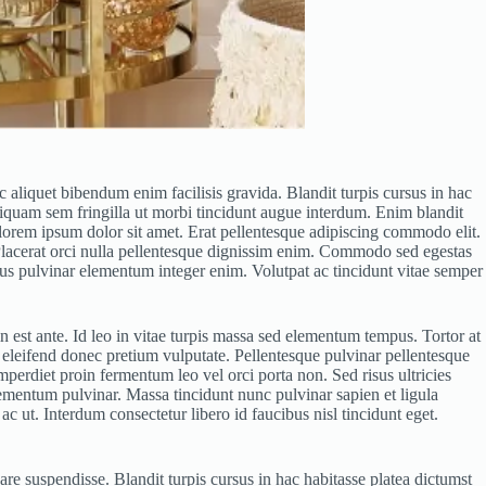
 aliquet bibendum enim facilisis gravida. Blandit turpis cursus in hac
Aliquam sem fringilla ut morbi tincidunt augue interdum. Enim blandit
lorem ipsum dolor sit amet. Erat pellentesque adipiscing commodo elit.
 Placerat orci nulla pellentesque dignissim enim. Commodo sed egestas
cibus pulvinar elementum integer enim. Volutpat ac tincidunt vitae semper
 est ante. Id leo in vitae turpis massa sed elementum tempus. Tortor at
e eleifend donec pretium vulputate. Pellentesque pulvinar pellentesque
perdiet proin fermentum leo vel orci porta non. Sed risus ultricies
lementum pulvinar. Massa tincidunt nunc pulvinar sapien et ligula
 ut. Interdum consectetur libero id faucibus nisl tincidunt eget.
are suspendisse. Blandit turpis cursus in hac habitasse platea dictumst