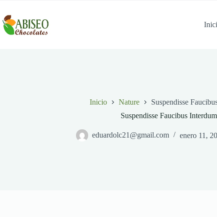
Saltar
al
contenido
Inic
Inicio
Nature
Suspendisse Faucibu
Suspendisse Faucibus Interdum
eduardolc21@gmail.com
enero 11, 2