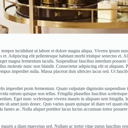
 tempor incididunt ut labore et dolore magna aliqua. Viverra ipsum nunc
 et. Adipiscing elit pellentesque habitant morbi tristique senectus et. 
to eget magna fermentum iaculis. Suspendisse faucibus interdum posuere 
llus molestie nunc non blandit. Consectetur adipiscing elit ut aliquam.
i tempus imperdiet nulla. Massa placerat duis ultricies lacus sed. Ut fau
elis imperdiet proin fermentum. Quam vulputate dignissim suspendisse in
vida rutrum quisque non tellus. Fringilla phasellus faucibus scelerisqu
rdum. Eget nunc scelerisque viverra mauris in aliquam sem fringilla. Im
dictum sit amet justo donec. Quis varius quam quisque id diam vel quam e
mes ac. Nulla aliquet porttitor lacus luctus accumsan tortor posuere ac
lus mauris a diam maecenas sed. Nullam ac tortor vitae purus faucibus orn