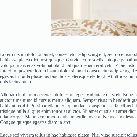
Lorem ipsum dolor sit amet, consectetur adipiscing elit, sed do eiusmod
habitasse platea dictumst quisque. Gravida cum sociis natoque penatibus
volutpat maecenas volutpat blandit aliquam etiam erat velit. Vitae jus
Interdum posuere lorem ipsum dolor sit amet consectetur adipiscing. Te
egestas fringilla phasellus faucibus scelerisque eleifend. At ultrices m
quis lectus nulla.
Aliquam id diam maecenas ultricies mi eget. Vulputate eu scelerisque f
auctor urna nunc id cursus metus aliquam. Semper risus in hendrerit gra
habitant morbi. Pulvinar etiam non quam lacus suspendisse faucibus inte
tristique nulla aliquet enim tortor at auctor. Sit amet cursus sit amet 
ullamcorper. Mauris commodo quis imperdiet massa. Netus et malesuada fa
Congue quisque egestas diam in arcu.
Lacus sed viverra tellus in hac habitasse platea. Nisi vitae suscipit tel